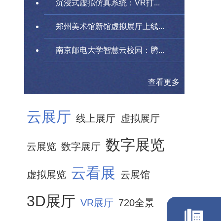
沉浸式虚拟仿真系统：VR打...
郑州美术馆新馆虚拟展厅上线...
南京邮电大学智慧云校园：腾...
查看更多
云展厅
线上展厅
虚拟展厅
数字展览
云展览
数字展厅
云看展
虚拟展览
云展馆
3D展厅
VR展厅
720全景