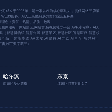
司成立于2003年，是一家以AI为核心驱动力，提供网络品牌策
、WEB3服务、AI人工智能解决方案的综合服务商
营理念：责任、热情、品质、包容
互联网服务（网站建设,网站群,短视频社交平台,APP,小程序）AI人
（智慧博物馆,智慧公园,智慧景区,智慧社区,智慧医疗,智慧校
联产品（智能步道,AR太极,AI健身,AI导览,AI单车,智慧树）
宇宙,NFT数字藏品）
哈尔滨
东京
南岗区爱达尊御
江东区门前仲町1-7