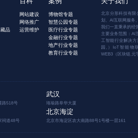
百科
案例
关于我们
北京分形科技有限公
网站建设
博物馆专题
划、AI互联网服务
网络推广
智慧公园专题
我们一直秉承的经
字藏品
运营维护
医疗行业专题
主要业务范围：AI
金融行业专题
工智能行业解决方案
地产行业专题
园,）IoT智能物
教育行业专题
WEB3（区块链,元
武汉
路518号
珞瑜路阜华大厦
北京海淀
家祠道48号
北京市海淀区农大南路88号1号楼一层161