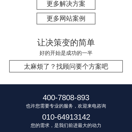
更多解决方案
更多网站案例
让决策变的简单
好的开始是成功的一半
太麻烦了？找顾问要个方案吧
400-7808-893
也许您需要专业的服务，欢迎来电咨询
010-64913142
您的需求，是我们前进最大的动力