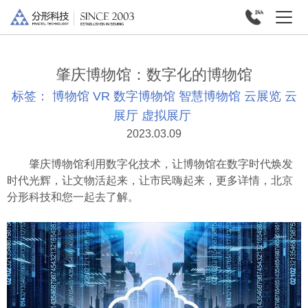
肇庆博物馆：数字化的博物馆
标签：
博物馆
VR
数字博物馆
智慧博物馆
云展览
云
展厅
虚拟展厅
2023.03.09
肇庆博物馆利用数字化技术，让博物馆在数字时代焕发
时代光辉，让文物活起来，让市民嗨起来，更多详情，北京
分形科技和您一起去了解。