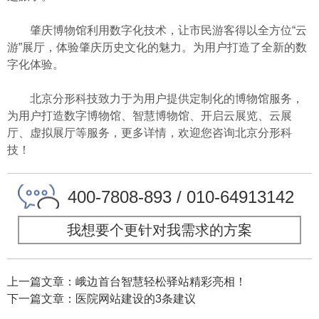
肇庆博物馆利用数字化技术，让市民游客得以全方位“云
游”展厅，体验肇庆历史文化的魅力。为用户打造了全新的数
字化体验。
北京分形科技致力于为用户提供定制化的博物馆服务，
为用户打造数字博物馆、智慧博物馆、开启云展览、云展
厅、虚拟展厅等服务，更多详情，欢迎您咨询北京分形科
技！
400-7808-893 / 010-64913142
我想要个更针对我需求的方案
上一篇文章：峨边首台智慧轻松驿站精彩亮相！
下一篇文章：医院网站建设的3条建议