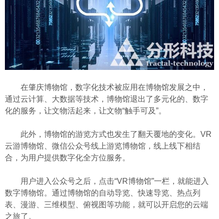
在肇庆博物馆，数字化技术被应用在博物馆发展之中，
通过云计算、大数据等技术，博物馆退出了多元化的、数字
化的服务，让文物活起来，让文物“触手可及”。
此外，博物馆的游览方式也发生了翻天覆地的变化。VR
云游博物馆、微信公众号线上游览博物馆，线上线下相结
合，为用户提供数字化全方位服务。
用户进入公众号之后，点击“VR博物馆”一栏，就能进入
数字博物馆。通过博物馆的自动导览、快速导览、热点列
表、漫游、三维模型、俯视图等功能，就可以开启您的云端
之旅了。