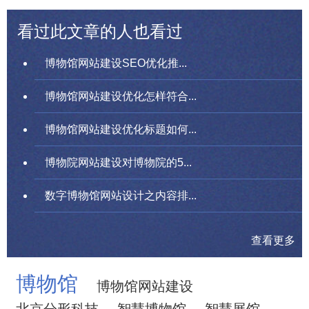
看过此文章的人也看过
博物馆网站建设SEO优化推...
博物馆网站建设优化怎样符合...
博物馆网站建设优化标题如何...
博物院网站建设对博物院的5...
数字博物馆网站设计之内容排...
查看更多
博物馆
博物馆网站建设
北京分形科技
智慧博物馆
智慧展馆