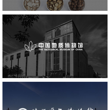
中国地质博物馆
文化艺术
博物馆
博物馆网站建设
智慧博物馆
陕西历史博物馆