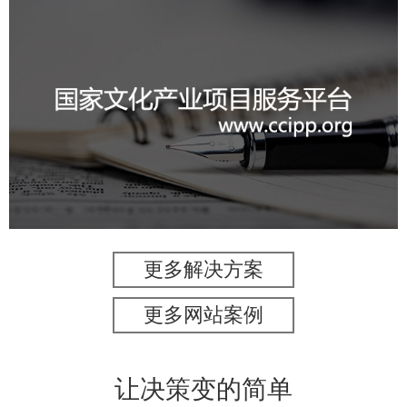
国家文化项目产业平台
文化艺术
IT平台整体解决方案
定制开发
系统开发
业务系统
更多解决方案
更多网站案例
让决策变的简单