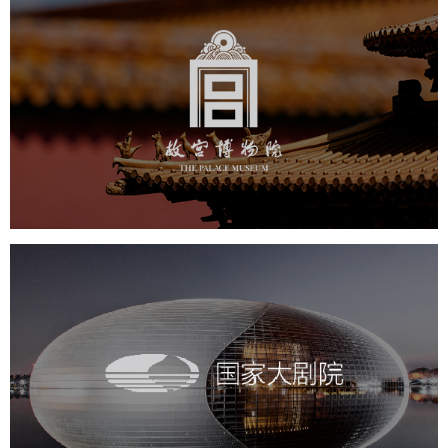
故宫博物院
文化艺术
博物馆
智慧博物馆
博物馆网站建设
景区网站建设
文创商城
万能专题
网站代运营
国家大剧院
文化艺术
剧院
智慧展馆
展馆网站建设