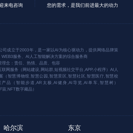
迎来电咨询
您的需求，是我们前进最大的动力
司成立于2003年，是一家以AI为核心驱动力，提供网络品牌策
、WEB3服务、AI人工智能解决方案的综合服务商
营理念：责任、热情、品质、包容
互联网服务（网站建设,网站群,短视频社交平台,APP,小程序）AI人
（智慧博物馆,智慧公园,智慧景区,智慧社区,智慧医疗,智慧校
联产品（智能步道,AR太极,AI健身,AI导览,AI单车,智慧树）
宇宙,NFT数字藏品）
哈尔滨
东京