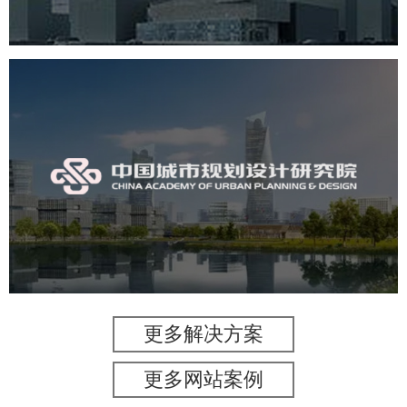
中国城市规划设计研究院
机构组织
国企
品牌官网
网站建设
网站设计
更多解决方案
更多网站案例