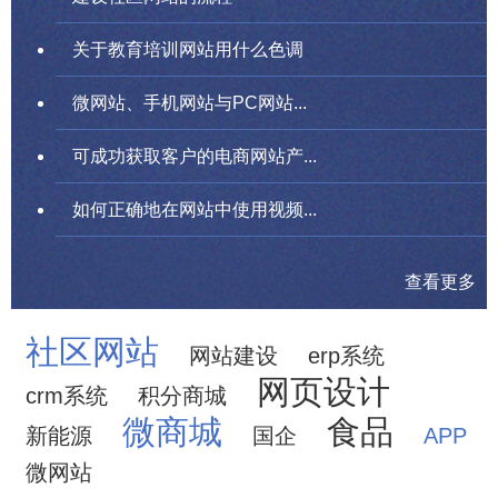
关于教育培训网站用什么色调
微网站、手机网站与PC网站...
可成功获取客户的电商网站产...
如何正确地在网站中使用视频...
查看更多
社区网站
网站建设
erp系统
网页设计
crm系统
积分商城
微商城
食品
新能源
国企
APP
微网站