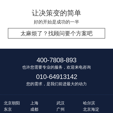
让决策变的简单
好的开始是成功的一半
太麻烦了？找顾问要个方案吧
400-7808-893
也许您需要专业的服务，欢迎来电咨询
010-64913142
您的需求，是我们前进最大的动力
北京朝阳
上海
武汉
哈尔滨
东京
成都
广州
北京海淀