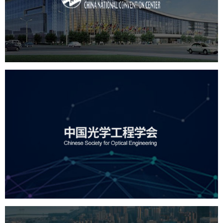
服务行业
专业服务
网站建设
网站设计
中国光学工程学会
机构组织
国企
品牌官网
网站建设
网站设计