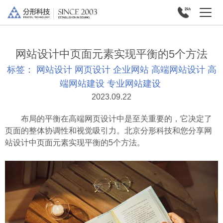
网站设计中页面元素实现平衡的5个方法
标签：
网站设计
网页设计
企业网站
高端网站设计
高
端网站建设
专业网站建设
2023.09.22
布局的平衡在高端网页设计中是至关重要的，它决定了
页面的整体协调性和视觉吸引力。北京分形科技和您分享网
站设计中页面元素实现平衡的5个方法。