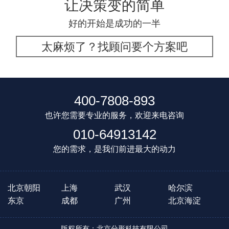
让决策变的简单
好的开始是成功的一半
太麻烦了？找顾问要个方案吧
400-7808-893
也许您需要专业的服务，欢迎来电咨询
010-64913142
您的需求，是我们前进最大的动力
北京朝阳
上海
武汉
哈尔滨
东京
成都
广州
北京海淀
版权所有：北京分形科技有限公司