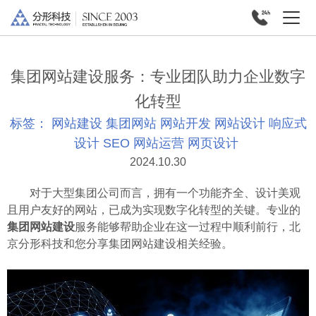
集团网站建设服务：专业团队助力企业数字
化转型
标签：
网站建设
集团网站
网站开发
网站设计
响应式
设计
SEO
网站运营
网页设计
2024.10.30
对于大型集团公司而言，拥有一个功能齐全、设计美观
且用户友好的网站，已成为实现数字化转型的关键。专业的
集团网站建设
服务能够帮助企业在这一过程中顺利前行，北
京分形科技和您分享集团网站建设相关经验。