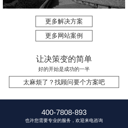
更多解决方案
更多网站案例
让决策变的简单
好的开始是成功的一半
太麻烦了？找顾问要个方案吧
400-7808-893
也许您需要专业的服务，欢迎来电咨询