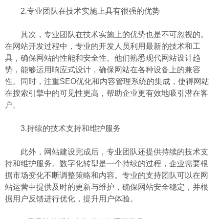
2.专业团队在技术实施上具有很强的优势
其次，专业团队在技术实施上的优势也是不可忽视的。
在网站开发过程中，专业的开发人员利用最新的技术和工
具，确保网站的性能和安全性。他们熟悉现代网站设计趋
势，能够运用响应式设计，确保网站在各种设备上的兼容
性。同时，注重SEO优化和内容管理系统的集成，使得网站
在搜索引擎中的可见性更高，帮助企业更有效地吸引潜在客
户。
3.持续的技术支持和维护服务
此外，网站建设完成后，专业团队还提供持续的技术支
持和维护服务。数字化转型是一个持续的过程，企业需要根
据市场变化不断调整策略和内容。专业的支持团队可以在网
站运营中提供及时的更新与维护，确保网站安全稳定，并根
据用户反馈进行优化，提升用户体验。