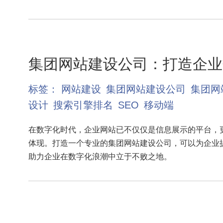
集团网站建设公司：打造企业
标签：
网站建设
集团网站建设公司
集团网
设计
搜索引擎排名
SEO
移动端
在数字化时代，企业网站已不仅仅是信息展示的平台，
体现。打造一个专业的集团网站建设公司，可以为企业
助力企业在数字化浪潮中立于不败之地。