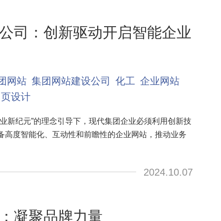
公司：创新驱动开启智能企业
团网站
集团网站建设公司
化工
企业网站
网页设计
企业新纪元”的理念引导下，现代集团企业必须利用创新技
备高度智能化、互动性和前瞻性的企业网站，推动业务
2024.10.07
：凝聚品牌力量