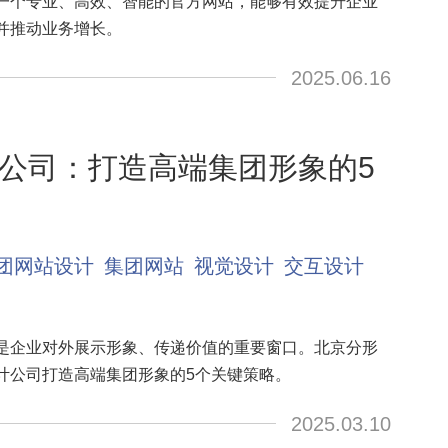
一个专业、高效、智能的官方网站，能够有效提升企业
并推动业务增长。
2025.06.16
公司：打造高端集团形象的5
团网站设计
集团网站
视觉设计
交互设计
是企业对外展示形象、传递价值的重要窗口。北京分形
计公司打造高端集团形象的5个关键策略。
2025.03.10