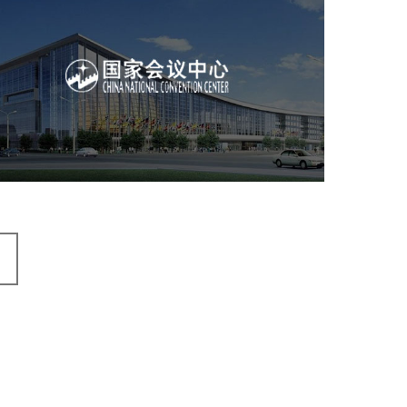
国家会议中心
服务行业
专业服务
网站建设
网站设计