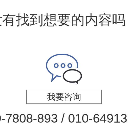
没有找到想要的内容吗
我要咨询
-7808-893 / 010-6491