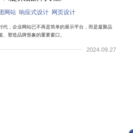
团网站
响应式设计
网页设计
时代，企业网站已不再是简单的展示平台，而是凝聚品
值、塑造品牌形象的重要窗口。
2024.09.27