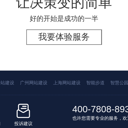
让决策变的简单
好的开始是成功的一半
我要体验服务
网站建设
广州网站建设
上海网站建设
智能步道
智慧公
400-7808-89
也许您需要专业的服务，欢
们
投诉建议