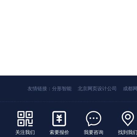
友情链接：
分形智能
北京网页设计公司
成都
关注我们
索要报价
我要咨询
找到我