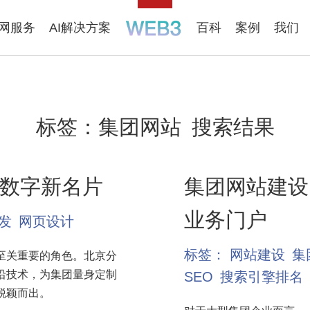
联网服务
AI解决方案
百科
案例
我们
标签：
集团网站
搜索结果
数字新名片
集团网站建设
业务门户
发
网页设计
标签：
网站建设
集
至关重要的角色。北京分
沿技术，为集团量身定制
SEO
搜索引擎排名
脱颖而出。