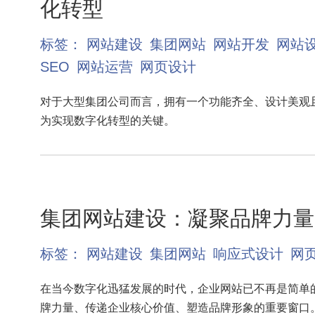
化转型
标签：
网站建设
集团网站
网站开发
网站
SEO
网站运营
网页设计
对于大型集团公司而言，拥有一个功能齐全、设计美观
为实现数字化转型的关键。
集团网站建设：凝聚品牌力量
标签：
网站建设
集团网站
响应式设计
网
在当今数字化迅猛发展的时代，企业网站已不再是简单
牌力量、传递企业核心价值、塑造品牌形象的重要窗口