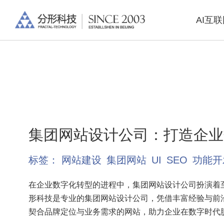
AI互
集团网站设计公司：打造企业
标签：
网站建设
集团网站
UI
SEO
功能开
在企业数字化转型的进程中，集团网站设计公司扮演着
形科技是专业的集团网站设计公司，凭借丰富经验与前
契合品牌定位与业务需求的网站，助力企业在数字时代