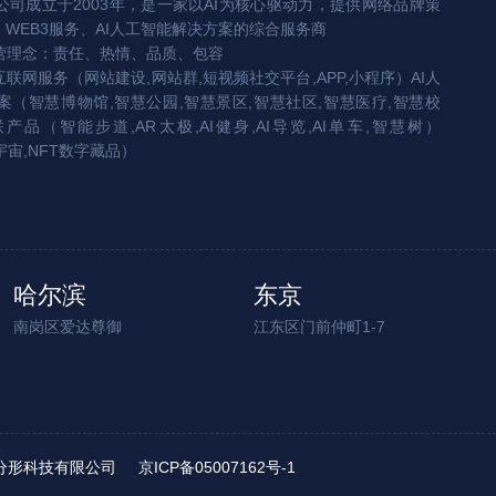
司成立于2003年，是一家以AI为核心驱动力，提供网络品牌策
、WEB3服务、AI人工智能解决方案的综合服务商
营理念：责任、热情、品质、包容
互联网服务（网站建设,网站群,短视频社交平台,APP,小程序）AI人
（智慧博物馆,智慧公园,智慧景区,智慧社区,智慧医疗,智慧校
联产品（智能步道,AR太极,AI健身,AI导览,AI单车,智慧树）
宇宙,NFT数字藏品）
哈尔滨
东京
南岗区爱达尊御
江东区门前仲町1-7
ed. 北京分形科技有限公司
京ICP备05007162号-1