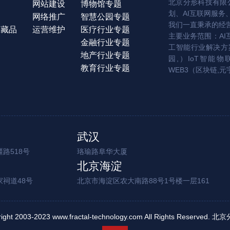
北京分形科技有限公
网站建设
博物馆专题
划、AI互联网服务
网络推广
智慧公园专题
我们一直秉承的经
字藏品
运营维护
医疗行业专题
主要业务范围：AI
金融行业专题
工智能行业解决方案
地产行业专题
园,）IoT智能物
教育行业专题
WEB3（区块链,元
武汉
路518号
珞瑜路阜华大厦
北京海淀
家祠道48号
北京市海淀区农大南路88号1号楼一层161
right 2003-2023 www.fractal-technology.com All Rights Reserv