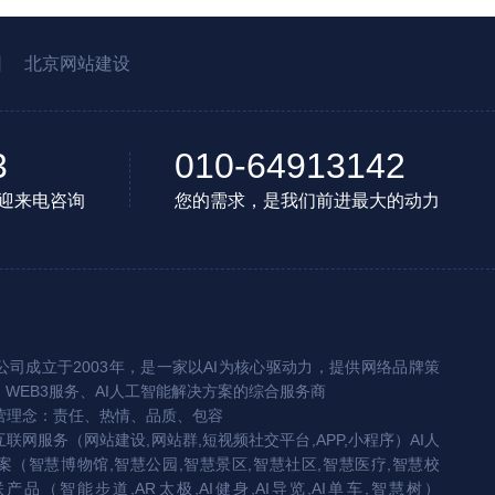
园
北京网站建设
3
010-64913142
迎来电咨询
您的需求，是我们前进最大的动力
司成立于2003年，是一家以AI为核心驱动力，提供网络品牌策
、WEB3服务、AI人工智能解决方案的综合服务商
营理念：责任、热情、品质、包容
互联网服务（网站建设,网站群,短视频社交平台,APP,小程序）AI人
（智慧博物馆,智慧公园,智慧景区,智慧社区,智慧医疗,智慧校
联产品（智能步道,AR太极,AI健身,AI导览,AI单车,智慧树）