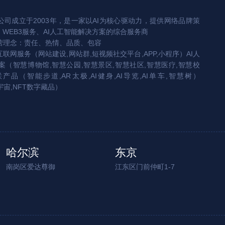
司成立于2003年，是一家以AI为核心驱动力，提供网络品牌策
、WEB3服务、AI人工智能解决方案的综合服务商
营理念：责任、热情、品质、包容
互联网服务（网站建设,网站群,短视频社交平台,APP,小程序）AI人
（智慧博物馆,智慧公园,智慧景区,智慧社区,智慧医疗,智慧校
联产品（智能步道,AR太极,AI健身,AI导览,AI单车,智慧树）
宇宙,NFT数字藏品）
哈尔滨
东京
南岗区爱达尊御
江东区门前仲町1-7