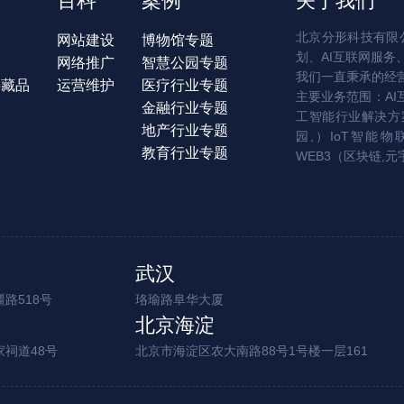
百科
案例
关于我们
北京分形科技有限公
网站建设
博物馆专题
划、AI互联网服务
网络推广
智慧公园专题
我们一直秉承的经
字藏品
运营维护
医疗行业专题
主要业务范围：AI
金融行业专题
工智能行业解决方案
地产行业专题
园,）IoT智能物
教育行业专题
WEB3（区块链,元
武汉
路518号
珞瑜路阜华大厦
北京海淀
家祠道48号
北京市海淀区农大南路88号1号楼一层161