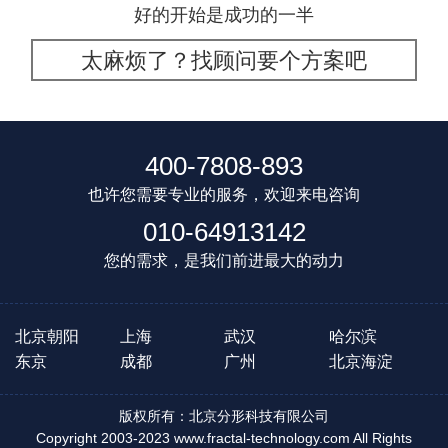
好的开始是成功的一半
太麻烦了？找顾问要个方案吧
400-7808-893
也许您需要专业的服务，欢迎来电咨询
010-64913142
您的需求，是我们前进最大的动力
北京朝阳
上海
武汉
哈尔滨
东京
成都
广州
北京海淀
版权所有：北京分形科技有限公司
Copyright 2003-2023 www.fractal-technology.com All Rights