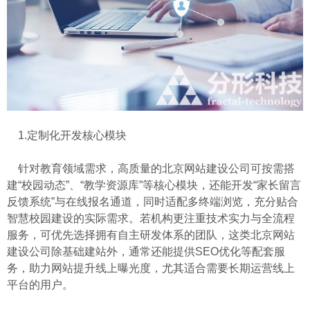
1.定制化开发核心模块
针对教育领域需求，高质量的北京网站建设公司可按需搭
建“校园动态”、“教学资源库”等核心模块，还能开发“家长留言
反馈系统”与在线报名通道，同时适配多终端浏览，充分贴合
智慧校园建设的实际需求。若机构更注重技术实力与全流程
服务，可优先选择拥有自主研发体系的团队，这类北京网站
建设公司除基础建站外，通常还能提供SEO优化等配套服
务，助力网站提升线上曝光度，尤其适合需要长期运营线上
平台的用户。