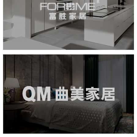
家具家居
积分商城
电商网站
网页设计
曲美家居
家具家居
品牌官网
电商网站
社区网站
微商城
网页设计
IT平台整体解决方案