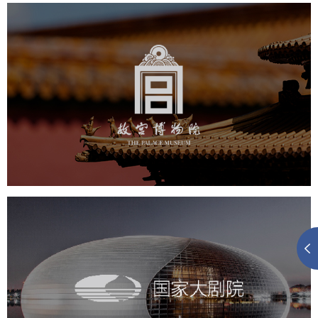
故宫博物院
文化艺术
博物馆
智慧博物馆
博物馆网站建设
景区网站建设
文创商城
万能专题
网站代运营
国家大剧院