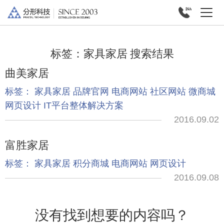
标签：
家具家居
搜索结果
曲美家居
标签：
家具家居
品牌官网
电商网站
社区网站
微商城
网页设计
IT平台整体解决方案
2016.09.02
富胜家居
标签：
家具家居
积分商城
电商网站
网页设计
2016.09.08
没有找到想要的内容吗？