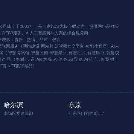
司成立于2003年，是一家以AI为核心驱动力，提供网络品牌策
、WEB3服务、AI人工智能解决方案的综合服务商
营理念：责任、热情、品质、包容
互联网服务（网站建设,网站群,短视频社交平台,APP,小程序）AI人
（智慧博物馆,智慧公园,智慧景区,智慧社区,智慧医疗,智慧校
联产品（智能步道,AR太极,AI健身,AI导览,AI单车,智慧树）
宇宙,NFT数字藏品）
哈尔滨
东京
南岗区爱达尊御
江东区门前仲町1-7