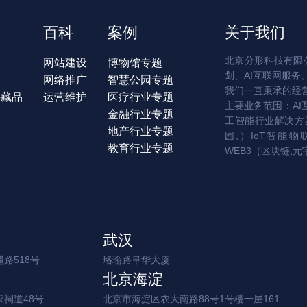
百科
案例
关于我们
北京分形科技有限公
网站建设
博物馆专题
划、AI互联网服务
网络推广
智慧公园专题
我们一直秉承的经
字藏品
运营维护
医疗行业专题
主要业务范围：AI
金融行业专题
工智能行业解决方案
地产行业专题
园,）IoT智能物
教育行业专题
WEB3（区块链,元
武汉
路518号
珞瑜路阜华大厦
北京海淀
家祠道48号
北京市海淀区农大南路88号1号楼一层161