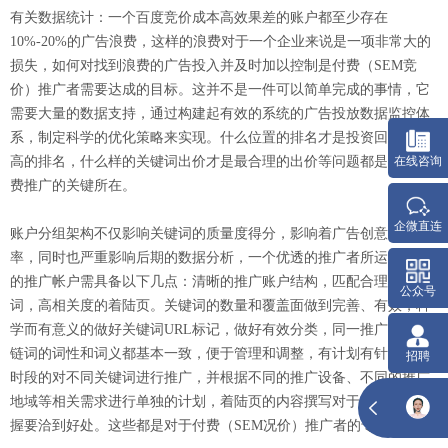
有关数据统计：一个百度竞价成本高效果差的账户都至少存在
10%-20%的广告浪费，这样的浪费对于一个企业来说是一项非常大的
损失，如何对找到浪费的广告投入并及时加以控制是付费（SEM竞
价）推广者需要达成的目标。这并不是一件可以简单完成的事情，它
需要大量的数据支持，通过构建起有效的系统的广告投放数据监控体
系，制定科学的优化策略来实现。什么位置的排名才是投资回报率最
高的排名，什么样的关键词出价才是最合理的出价等问题都是影响付
费推广的关键所在。
账户分组架构不仅影响关键词的质量度得分，影响着广告创意的点击
率，同时也严重影响后期的数据分析，一个优透的推广者所运营出来
的推广帐户需具备以下几点：清晰的推广账户结构，匹配合理的关键
词，高相关度的着陆页。关键词的数量和覆盖面做到完善、有效，科
学而有意义的做好关键词URL标记，做好有效分类，同一推广单元关
链词的词性和词义都基本一致，便于管理和调整，有计划有针对性分
时段的对不同关键词进行推广，并根据不同的推广设备、不同的推广
地域等相关需求进行单独的计划，着陆页的内容撰写对于相关性的把
握要洽到好处。这些都是对于付费（SEM况价）推广者的专业要求。