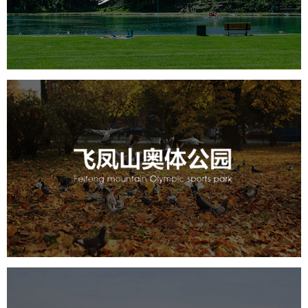
旅游休闲
公园
AI人工智能
智慧公园
智能步道
智能大数据平台
AR太极
智能语音亭
飞凤山奥体公园
旅游休闲
公园
AI人工智能
智慧公园
智慧体育公园
智能步道
智能大数据平台
AR太极
智能体测