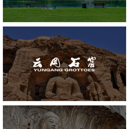
智能大数据平台
AR太极
智能语音亭
云冈石窟
旅游休闲
景区网站建设
品牌官网
网页设计
景区