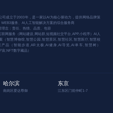
司成立于2003年，是一家以AI为核心驱动力，提供网络品牌策
、WEB3服务、AI人工智能解决方案的综合服务商
营理念：责任、热情、品质、包容
互联网服务（网站建设,网站群,短视频社交平台,APP,小程序）AI人
（智慧博物馆,智慧公园,智慧景区,智慧社区,智慧医疗,智慧校
联产品（智能步道,AR太极,AI健身,AI导览,AI单车,智慧树）
宇宙,NFT数字藏品）
哈尔滨
东京
南岗区爱达尊御
江东区门前仲町1-7