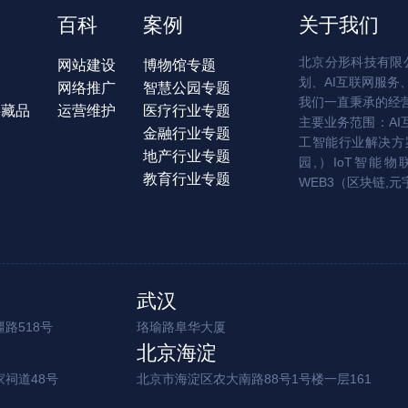
百科
案例
关于我们
北京分形科技有限公
网站建设
博物馆专题
划、AI互联网服务
网络推广
智慧公园专题
我们一直秉承的经
字藏品
运营维护
医疗行业专题
主要业务范围：AI
金融行业专题
工智能行业解决方案
地产行业专题
园,）IoT智能物
教育行业专题
WEB3（区块链,元
武汉
路518号
珞瑜路阜华大厦
北京海淀
家祠道48号
北京市海淀区农大南路88号1号楼一层161