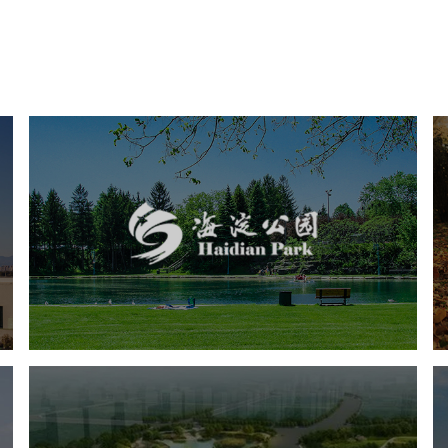
海淀公园
旅游休闲
公园
AI人工智能
智慧公园
智能步道
智能大数据平台
AR太极
智能语音亭
城东区三河六岸党建绿道