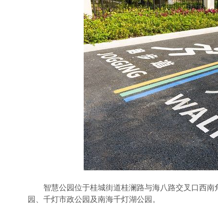
智慧公园位于桂城街道桂澜路与海八路交叉口西南角
园、千灯市政公园及南海千灯湖公园。