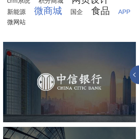
crm系统
积分商城
微商城
食品
新能源
国企
APP
微网站
中信银行
金融保险
银行
网页设计
网站设计