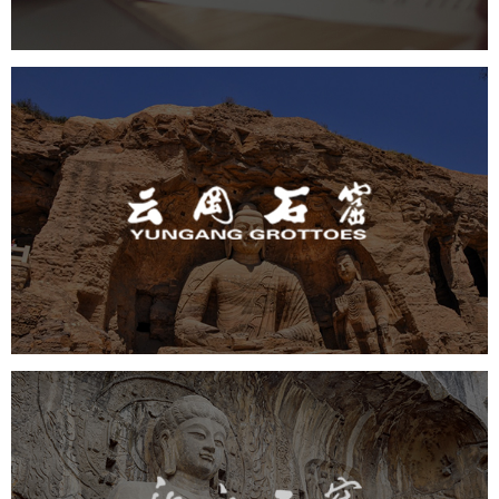
云冈石窟
旅游休闲
景区网站建设
品牌官网
网页设计
景区
龙门石窟