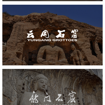
云冈石窟
旅游休闲
景区网站建设
品牌官网
网页设计
景区
龙门石窟