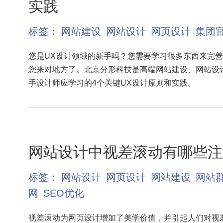
实践
标签：
网站建设
网站设计
网页设计
集团
您是UX设计领域的新手吗？您需要学习很多东西来完
您来对地方了。北京分形科技是高端网站建设、网站设
手设计师应学习的4个关键UX设计原则和实践。
网站设计中视差滚动有哪些注
标签：
网站设计
网页设计
网站建设
网站
网
SEO优化
视差滚动为网页设计增加了美学价值，并引起人们对视