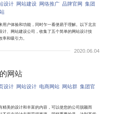
站设计
网站建设
网络推广
品牌官网
集团
站
来用户体验和功能，同时乍一看便易于理解。以下北京
设计、网站建设公司，收集了五个简单的网站设计技
效率和吸引力。
2020.06.04
的网站
页设计
网站设计
电商网站
网站群
集团官
有精美的设计和丰富的内容，可以使您的公司脱颖而