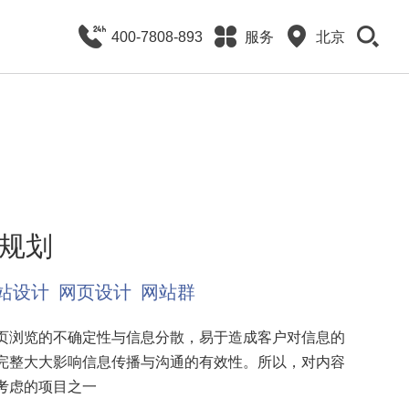
400-7808-893
服务
北京
规划
站设计
网页设计
网站群
页浏览的不确定性与信息分散，易于造成客户对信息的
完整大大影响信息传播与沟通的有效性。所以，对内容
考虑的项目之一