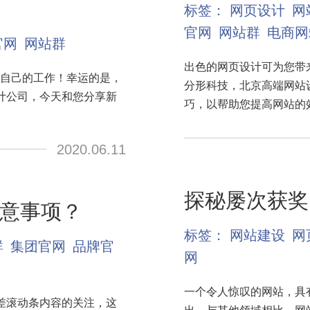
标签：
网页设计
网
官网
网站群
电商网
官网
网站群
出色的网页设计可为您带
善自己的工作！幸运的是，
分形科技，北京高端网站
计公司，今天和您分享新
巧，以帮助您提高网站的
2020.06.11
探秘屡次获奖
意事项？
标签：
网站建设
网
群
集团官网
品牌官
网
一个令人惊叹的网站，具
差滚动条内容的关注，这