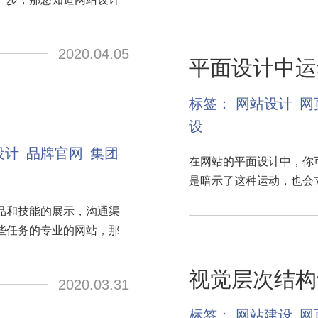
2020.04.05
平面设计中运
标签：
网站设计
网
设
设计
品牌官网
集团
在网站的平面设计中，你
是暗示了这种运动，也会
品和技能的展示，沟通渠
些任务的专业的网站，那
视觉层次结构
2020.03.31
标签：
网站建设
网