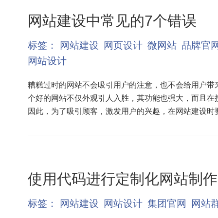
网站建设中常见的7个错误
标签：
网站建设
网页设计
微网站
品牌官
网站设计
糟糕过时的网站不会吸引用户的注意，也不会给用户带
个好的网站不仅外观引人入胜，其功能也强大，而且在
因此，为了吸引顾客，激发用户的兴趣，在网站建设时
使用代码进行定制化网站制作
标签：
网站建设
网站设计
集团官网
网站