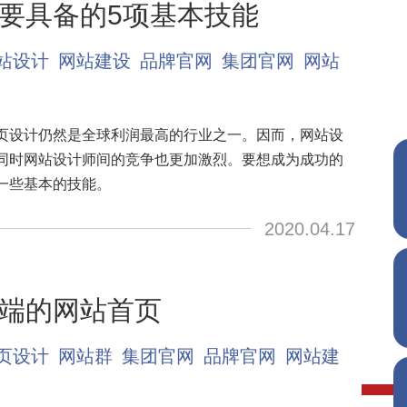
要具备的5项基本技能
站设计
网站建设
品牌官网
集团官网
网站
页设计仍然是全球利润最高的行业之一。因而，网站设
同时网站设计师间的竞争也更加激烈。要想成为成功的
一些基本的技能。
2020.04.17
端的网站首页
页设计
网站群
集团官网
品牌官网
网站建