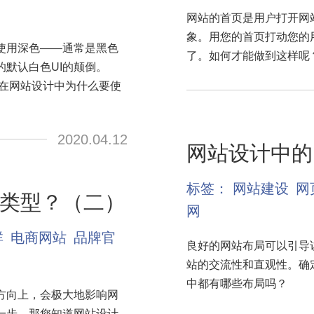
网站的首页是用户打开网
象。用您的首页打动您的
使用深色——通常是黑色
了。如何才能做到这样呢
默认白色UI的颠倒。
道在网站设计中为什么要使
2020.04.12
网站设计中的
标签：
网站建设
网
类型？（二）
网
群
电商网站
品牌官
良好的网站布局可以引导
站的交流性和直观性。确
中都有哪些布局吗？
方向上，会极大地影响网
一步，那您知道网站设计