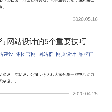
站不仅在设计方面获得奖项。同样重要的是，达到某些
验。
2020.05.16
行网站设计的5个重要技巧
站建设
集团官网
网站群
网页设计
品牌官
站建设、网站设计公司，今天和大家分享一些技巧助力
网站设计。
2020.04.25