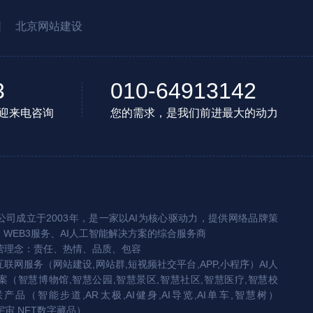
园
北京网站建设
3
010-64913142
迎来电咨询
您的需求，是我们前进最大的动力
司成立于2003年，是一家以AI为核心驱动力，提供网络品牌策
、WEB3服务、AI人工智能解决方案的综合服务商
营理念：责任、热情、品质、包容
互联网服务（网站建设,网站群,短视频社交平台,APP,小程序）AI人
（智慧博物馆,智慧公园,智慧景区,智慧社区,智慧医疗,智慧校
联产品（智能步道,AR太极,AI健身,AI导览,AI单车,智慧树）
宇宙,NFT数字藏品）