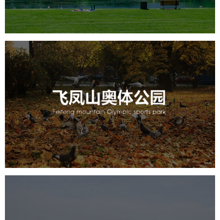
智能大数据平台
AR太极
智能语音亭
飞凤山奥体公园
旅游休闲
公园
AI人工智能
智慧公园
智慧体育公园
智能步道
智能大数据平台
AR太极
智能体测
常德柳叶湖