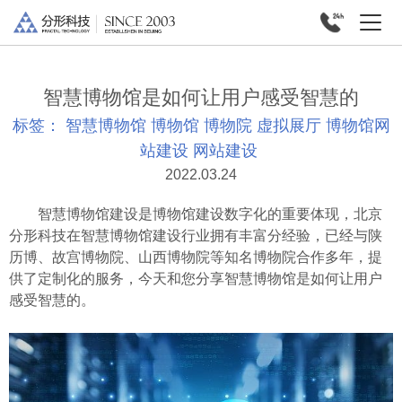
智慧博物馆是如何让用户感受智慧的
标签：
智慧博物馆
博物馆
博物院
虚拟展厅
博物馆网
站建设
网站建设
2022.03.24
智慧博物馆建设是博物馆建设数字化的重要体现，北京
分形科技在智慧博物馆建设行业拥有丰富分经验，已经与陕
历博、故宫博物院、山西博物院等知名博物院合作多年，提
供了定制化的服务，今天和您分享智慧博物馆是如何让用户
感受智慧的。