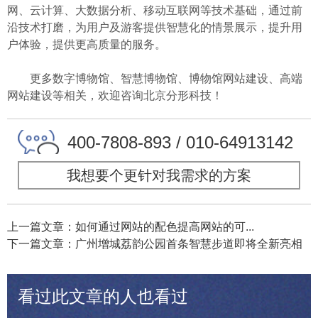
网、云计算、大数据分析、移动互联网等技术基础，通过前
沿技术打磨，为用户及游客提供智慧化的情景展示，提升用
户体验，提供更高质量的服务。
更多数字博物馆、智慧博物馆、博物馆网站建设、高端
网站建设等相关，欢迎咨询北京分形科技！
400-7808-893 / 010-64913142
我想要个更针对我需求的方案
上一篇文章：如何通过网站的配色提高网站的可...
下一篇文章：广州增城荔韵公园首条智慧步道即将全新亮相
看过此文章的人也看过