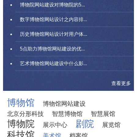
博物院网站建设对博物院的5...
数字博物馆网站设计之内容排...
历史博物馆网站设计对用户体...
5点助力博物馆网站建设的优...
艺术博物馆网站建设中什么影...
查看更多
博物馆
博物馆网站建设
北京分形科技
智慧博物馆
智慧展馆
博物院
剧院
展示中心
展览馆
科技馆
美术馆
档案馆