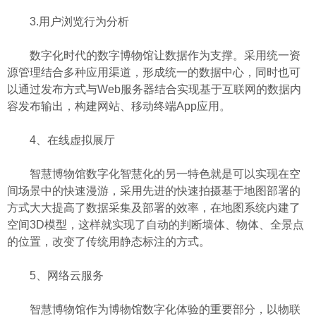
3.用户浏览行为分析
数字化时代的数字博物馆让数据作为支撑。采用统一资
源管理结合多种应用渠道，形成统一的数据中心，同时也可
以通过发布方式与Web服务器结合实现基于互联网的数据内
容发布输出，构建网站、移动终端App应用。
4、在线虚拟展厅
智慧博物馆数字化智慧化的另一特色就是可以实现在空
间场景中的快速漫游，采用先进的快速拍摄基于地图部署的
方式大大提高了数据采集及部署的效率，在地图系统内建了
空间3D模型，这样就实现了自动的判断墙体、物体、全景点
的位置，改变了传统用静态标注的方式。
5、网络云服务
智慧博物馆作为博物馆数字化体验的重要部分，以物联