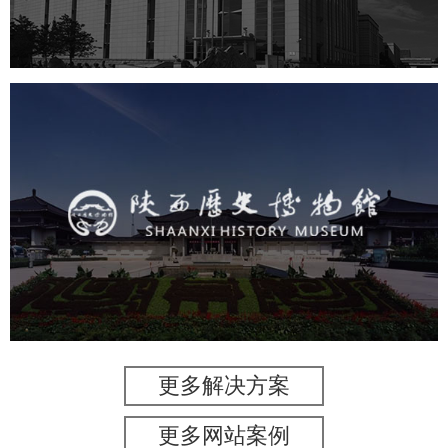
陕西历史博物馆
文化艺术
博物馆
智慧博物馆
博物馆网站建设
景区网站建设
更多解决方案
更多网站案例