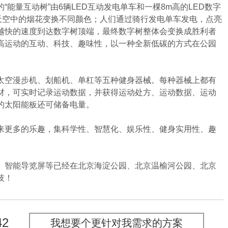
能量互动树”由6辆LED互动发电单车和一棵8m高的LED数字
似天空中的烟花变换不同颜色；人们通过骑行发电单车发电，点亮
以越快的速度到达数字树顶端，最终数字树整体会变换成胜利者
提高运动的互动、科技、趣味性，以一种全新低碳的方式在公园
空漫步机、划船机、单杠等五种健身器械。每种器械上都有
材，可实时记录运动数据，并获得运动处方、运动数据、运动
的太阳能板还可储备电量。
更多的乐趣，集科学性、智慧化、娱乐性、健身实用性、趣
智能导览屏等已经在北京海淀公园、北京温榆河公园、北京
技！
42
我想要个更针对我需求的方案