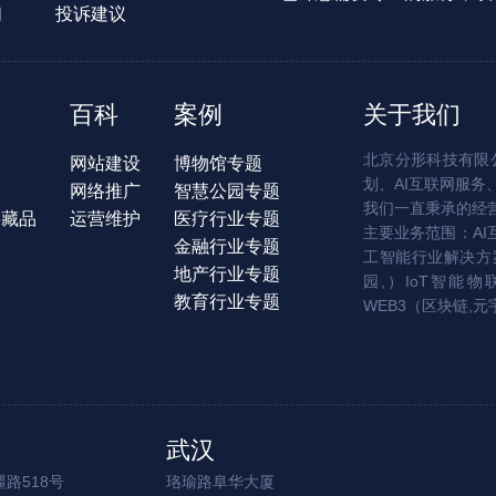
们
投诉建议
百科
案例
关于我们
北京分形科技有限公
网站建设
博物馆专题
划、AI互联网服务
网络推广
智慧公园专题
我们一直秉承的经
字藏品
运营维护
医疗行业专题
主要业务范围：AI
金融行业专题
工智能行业解决方案
地产行业专题
园,）IoT智能物
教育行业专题
WEB3（区块链,元
武汉
路518号
珞瑜路阜华大厦