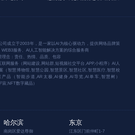
司成立于2003年，是一家以AI为核心驱动力，提供网络品牌策
、WEB3服务、AI人工智能解决方案的综合服务商
营理念：责任、热情、品质、包容
互联网服务（网站建设,网站群,短视频社交平台,APP,小程序）AI人
（智慧博物馆,智慧公园,智慧景区,智慧社区,智慧医疗,智慧校
联产品（智能步道,AR太极,AI健身,AI导览,AI单车,智慧树）
宇宙,NFT数字藏品）
哈尔滨
东京
南岗区爱达尊御
江东区门前仲町1-7