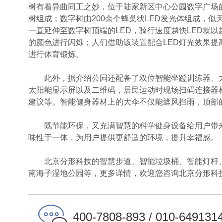
树有着异曲同工之妙，位于陆家新区中心公园数字广场的“
树组成；数字树由200余个蜂巢状LED发光体组成，
一直延伸至数字树顶端的LED，骑行速度越快LED就
的颜色进行闪烁；人们借助该装置配合LED灯光效果
进行体育锻炼。
此外，据介绍公园还配备了双位智能坐蹬训练器、太
太阳能显示屏以及二维码，居民运动时现场扫码连接器
建议等。智能健身器材上的大伞不仅能遮风挡雨，顶部
既节能环保，又充满智慧的科学健身设备给用户带来
味性于一体，为用户提供更舒适的环境，提升幸福感。
北京分形科技的智慧步道、智能垃圾桶、智能灯杆、
南海子湿地公园等，更多详情，欢迎您咨询北京分形科
400-7808-893 / 010-649131