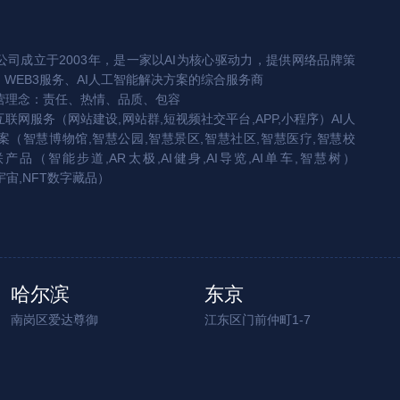
司成立于2003年，是一家以AI为核心驱动力，提供网络品牌策
、WEB3服务、AI人工智能解决方案的综合服务商
营理念：责任、热情、品质、包容
互联网服务（网站建设,网站群,短视频社交平台,APP,小程序）AI人
（智慧博物馆,智慧公园,智慧景区,智慧社区,智慧医疗,智慧校
联产品（智能步道,AR太极,AI健身,AI导览,AI单车,智慧树）
宇宙,NFT数字藏品）
哈尔滨
东京
南岗区爱达尊御
江东区门前仲町1-7