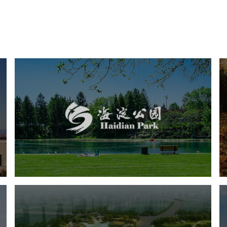
海淀公园
旅游休闲
公园
AI人工智能
智慧公园
智能步道
智能大数据平台
AR太极
智能语音亭
城东区三河六岸党建绿道