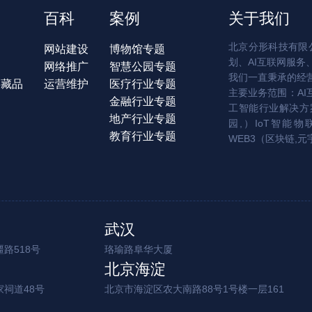
百科
案例
关于我们
北京分形科技有限公
网站建设
博物馆专题
划、AI互联网服务
网络推广
智慧公园专题
我们一直秉承的经
字藏品
运营维护
医疗行业专题
主要业务范围：AI
金融行业专题
工智能行业解决方案
地产行业专题
园,）IoT智能物
教育行业专题
WEB3（区块链,元
武汉
路518号
珞瑜路阜华大厦
北京海淀
家祠道48号
北京市海淀区农大南路88号1号楼一层161