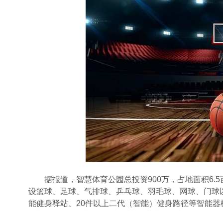
据报道，智慧体育公园总投资900万，占地面积6.
设篮球、足球、气排球、乒乓球、羽毛球、网球、门球
能健身驿站、20件以上二代（智能）健身路径等智能器