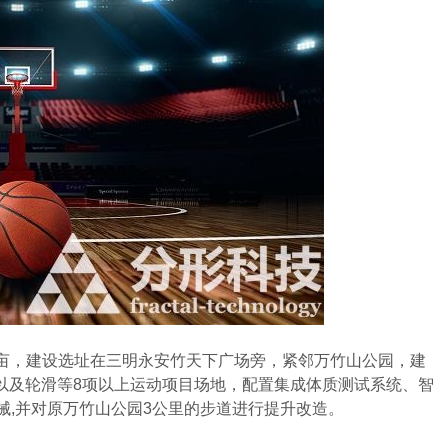
5亩，建设选址在三明永安竹天下广场旁，紧邻万竹山公园，建
以及轮滑等8项以上运动项目场地，配置集成体质测试系统、智
械,并对原万竹山公园3公里的步道进行提升改造。