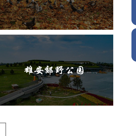
旅游休闲
公园
AI人工智能
智慧公园
智慧体育公园
智能步道
智能大数据平台
AR太极
智能体测
雄安郊野公园
旅游休闲
公园
AI人工智能
智慧公园
智能灯杆
智能照明系统
智能垃圾桶