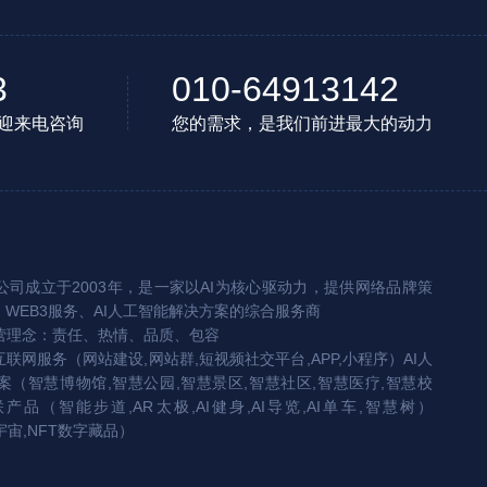
3
010-64913142
迎来电咨询
您的需求，是我们前进最大的动力
司成立于2003年，是一家以AI为核心驱动力，提供网络品牌策
、WEB3服务、AI人工智能解决方案的综合服务商
营理念：责任、热情、品质、包容
互联网服务（网站建设,网站群,短视频社交平台,APP,小程序）AI人
（智慧博物馆,智慧公园,智慧景区,智慧社区,智慧医疗,智慧校
联产品（智能步道,AR太极,AI健身,AI导览,AI单车,智慧树）
宇宙,NFT数字藏品）