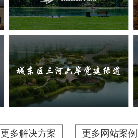
旅游休闲
公园
AI人工智能
智慧公园
智能步道
智能大数据平台
AR太极
智能语音亭
城东区三河六岸党建绿道
旅游休闲
公园
AI人工智能
智慧公园
智能步道
AR太极
智能大数据平台
更多解决方案
更多网站案例