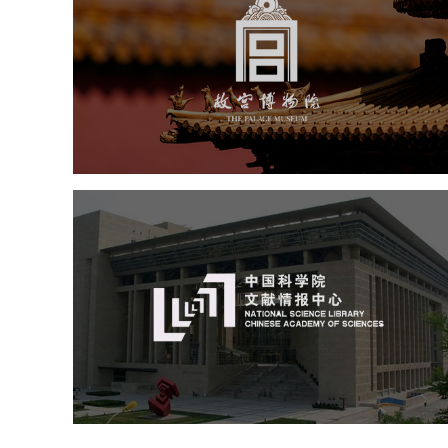
文化艺术
博物馆
智慧博物馆
博物馆网站建设
景区网站建设
文创商城
万能专题
网站代运营
中国科学院文献情报中心
机构组织
网站建设
虚拟展厅
博物馆展厅设计
数字博物馆建设
展厅空间设计
北京展厅设计
产品展厅设计
企业展厅设计
公司展厅设计