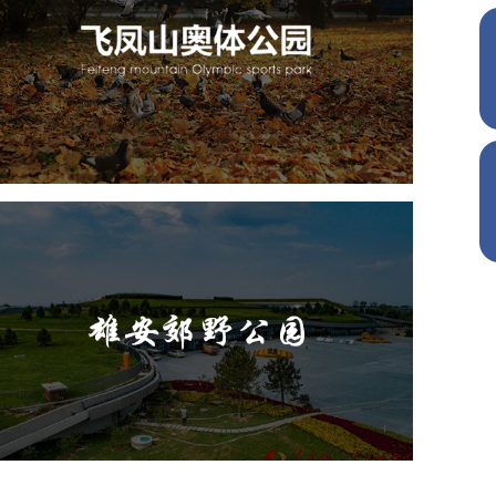
旅游休闲
公园
AI人工智能
智慧公园
智慧体育公园
智能步道
智能大数据平台
AR太极
智能体测
雄安郊野公园
旅游休闲
公园
AI人工智能
智慧公园
智能灯杆
智能照明系统
智能垃圾桶