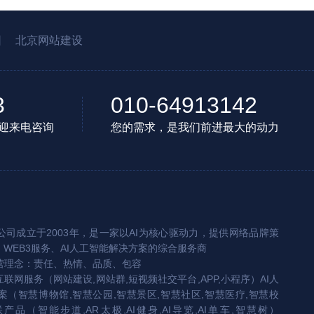
园
北京网站建设
3
010-64913142
迎来电咨询
您的需求，是我们前进最大的动力
司成立于2003年，是一家以AI为核心驱动力，提供网络品牌策
、WEB3服务、AI人工智能解决方案的综合服务商
营理念：责任、热情、品质、包容
互联网服务（网站建设,网站群,短视频社交平台,APP,小程序）AI人
（智慧博物馆,智慧公园,智慧景区,智慧社区,智慧医疗,智慧校
联产品（智能步道,AR太极,AI健身,AI导览,AI单车,智慧树）