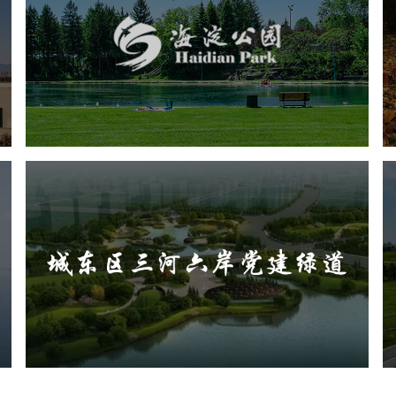
旅游休闲
公园
AI人工智能
智慧公园
智能步道
智能大数据平台
AR太极
智能语音亭
城东区三河六岸党建绿道
旅游休闲
公园
AI人工智能
智慧公园
智能步道
AR太极
智能大数据平台