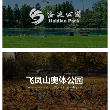
海淀公园
旅游休闲
公园
AI人工智能
智慧公园
智能步道
智能大数据平台
AR太极
智能语音亭
飞凤山奥体公园
旅游休闲
公园
AI人工智能
智慧公园
智慧体育公园
智能步道
智能大数据平台
AR太极
智能体测