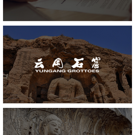
云冈石窟
旅游休闲
景区网站建设
品牌官网
网页设计
景区
龙门石窟