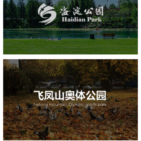
旅游休闲
公园
AI人工智能
智慧公园
智能步道
智能大数据平台
AR太极
智能语音亭
飞凤山奥体公园
旅游休闲
公园
AI人工智能
智慧公园
智慧体育公园
智能步道
智能大数据平台
AR太极
智能体测