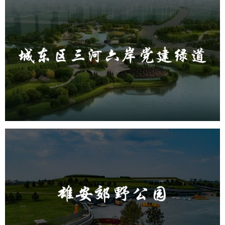
城东区三河六岸党建绿道
旅游休闲
公园
AI人工智能
智慧公园
智能步道
AR太极
智能大数据平台
雄安郊野公园
旅游休闲
公园
AI人工智能
智慧公园
智能灯杆