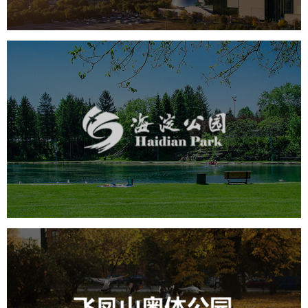
海淀公园
旅游休闲
公园
AI人工智能
智慧公园
智能步道
智能大数据平台
AR太极
智能语音亭
飞凤山奥体公园