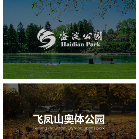
海淀公园
旅游休闲
公园
AI人工智能
智慧公园
智能步道
智能大数据平台
AR太极
智能语音亭
飞凤山奥体公园
旅游休闲
公园
AI人工智能
智慧公园