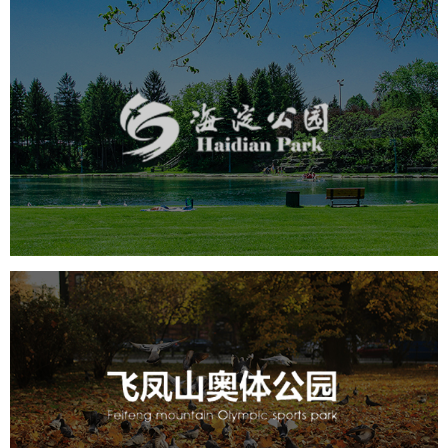
海淀公园
旅游休闲
公园
AI人工智能
智慧公园
智能步道
智能大数据平台
AR太极
智能语音亭
飞凤山奥体公园
旅游休闲
公园
AI人工智能
智慧公园