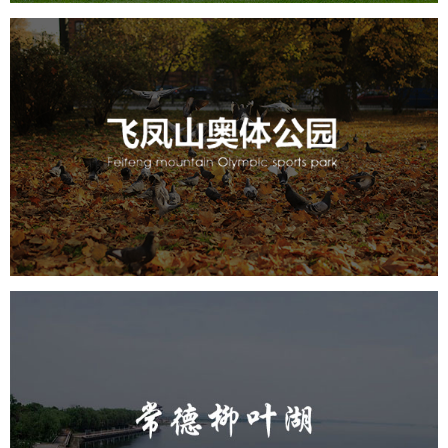
飞凤山奥体公园
旅游休闲
公园
AI人工智能
智慧公园
智慧体育公园
智能步道
智能大数据平台
AR太极
智能体测
常德柳叶湖