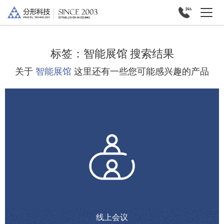
标签：
智能展馆
搜索结果
关于
智能展馆
这里还有一些您可能感兴趣的产品
线上会议