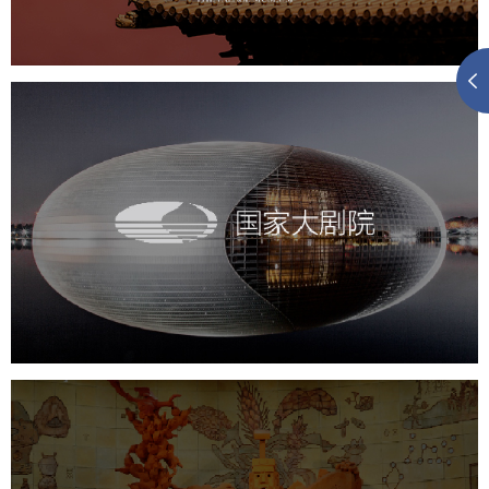
国家大剧院
文化艺术
剧院
智慧展馆
展馆网站建设
农业展览馆