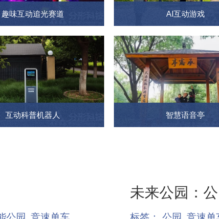
趣味互动追光赛道
AI互动游戏
互动科普机器人
智慧语音亭
未来公园：公
能公园
竞速单车
标签：
公园
竞速单