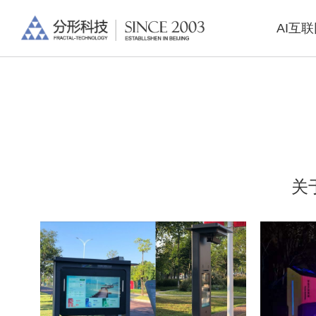
AI互
关