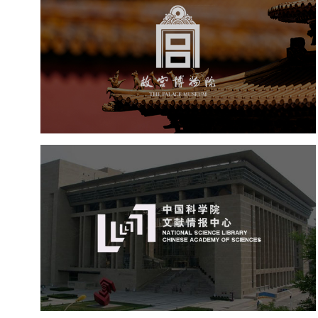
故宫博物院
文化艺术
博物馆
智慧博物馆
博物馆网站建设
景区网站建设
文创商城
万能专题
网站代运营
中国科学院文献情报中心
机构组织
网站建设
虚拟展厅
博物馆展厅设计
数字博物馆建设
展厅空间设计
北京展厅设计
产品展厅设计
企业展厅设计
公司展厅设计