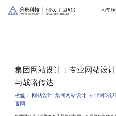
AI互
集团网站设计：专业网站设计
与战略传达
标签：
网站设计
集团网站设计
专业网站设
官网