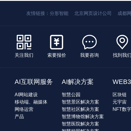
友情链接：
分形智能
北京网页设计公司
成都
关注我们
索要报价
我要咨询
找到我
AI互联网服务
AI解决方案
WEB3
AI网站建设
智慧公园
区块链
移动端、融媒体
智慧景区解决方案
元宇宙
网络运营
智慧社区解决方案
NFT数
产品
智慧博物馆解决方案
智慧医院解决方案