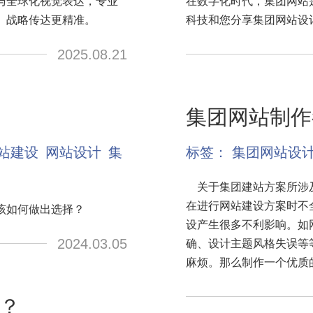
与全球化视觉表达，专业
在数字化时代，集团网站
、战略传达更精准。
科技和您分享集团网站设
2025.08.21
集团网站制作
站建设
网站设计
集
标签：
集团网站设
关于集团建站方案所涉及
在进行网站建设方案时不
该如何做出选择？
设产生很多不利影响。如
2024.03.05
确、设计主题风格失误等
麻烦。那么制作一个优质
？