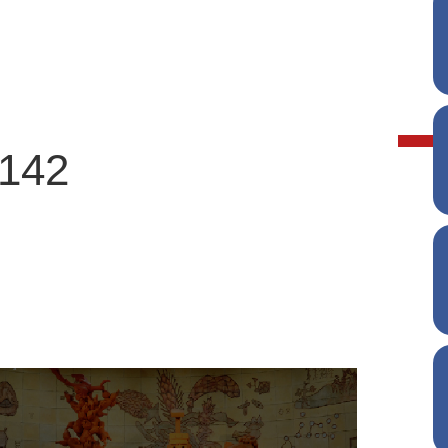
3142
农业展览馆