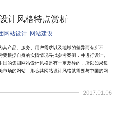
设计风格特点赏析
团网站设计
网站建设
为其产品、服务、用户需求以及地域的差异而有所不
需要根据自身的实情情况寻找参考案例，并进行设计。
中国的集团网站设计风格是有一定差异的，所以如果集
美市场的网站，那么其网站设计风格就需要与中国的网
2017.01.06