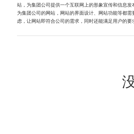
站，为集团公司提供一个互联网上的形象宣传和信息发
为集团公司的网站，网站的界面设计、网站功能等都需
虑，让网站即符合公司的需求，同时还能满足用户的要