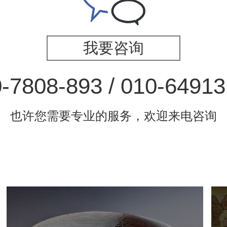
我要咨询
-7808-893 / 010-6491
也许您需要专业的服务，欢迎来电咨询
国家大剧院