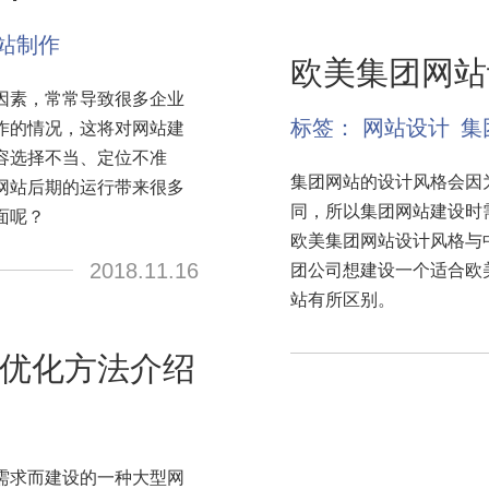
站制作
欧美集团网站
因素，常常导致很多企业
标签：
网站设计
集
作的情况，这将对网站建
容选择不当、定位不准
集团网站的设计风格会因
网站后期的运行带来很多
同，所以集团网站建设时
面呢？
欧美集团网站设计风格与
2018.11.16
团公司想建设一个适合欧
站有所区别。
优化方法介绍
需求而建设的一种大型网