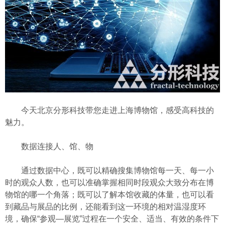
今天北京分形科技带您走进上海博物馆，感受高科技的
魅力。
数据连接人、馆、物
通过数据中心，既可以精确搜集博物馆每一天、每一小
时的观众人数，也可以准确掌握相同时段观众大致分布在博
物馆的哪一个角落；既可以了解本馆收藏的体量，也可以看
到藏品与展品的比例，还能看到这一环境的相对温湿度环
境，确保“参观—展览”过程在一个安全、适当、有效的条件下