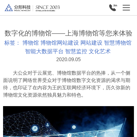
数字化的博物馆——上海博物馆等您来体验
标签：
博物馆
博物馆网站建设
网站建设
智慧博物馆
智能大数据平台
智慧监控
文化艺术
2020.09.05
大公众对于云展览、博物馆数据平台的热捧，从一个侧
面说明了网络世界受众对于博物馆数字文化资源的渴求与期
待，也印证了在内容为王的互联网经济环境下，历久弥新的
博物馆文化资源依然独具魅力和特色。