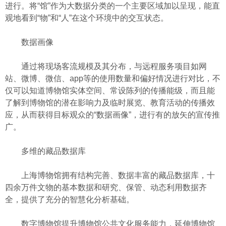
进行。将“馆”作为大数据分类的一个主要区域加以呈现，能直
观地看到“物”和“人”在这个环境中的交互状态。
数据画像
通过将现场客流规模及其分布，与远程服务项目如网
站、微博、微信、app等的使用数量和偏好情况进行对比，不
仅可以知道博物馆实体空间、常设陈列的传播能级，而且能
了解到博物馆的潜在影响力及临时展览、教育活动的传播效
应，从而获得目标观众的“数据画像”，进行有的放矢的宣传推
广。
多维的藏品数据库
上海博物馆拥有结构完善、数据丰富的藏品数据库，十
四余万件文物的基本数据和研究、保管、动态利用数据齐
全，提供了充分的智慧化分析基础。
数字博物馆提升博物馆公共文化服务能力，延伸博物馆