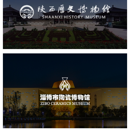
文化艺术
博物馆
智慧博物馆
博物馆网站建设
景区网站建设
淄博市陶瓷博物馆
文化艺术
博物馆
智慧博物馆
博物馆网站建设
景区网站建设