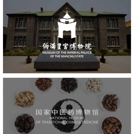
伪满皇宫博物院
文化艺术
博物馆
智慧博物馆
博物馆网站建设
国家中医药博物馆
文化艺术
博物馆
博物馆网站建设
智慧博物馆