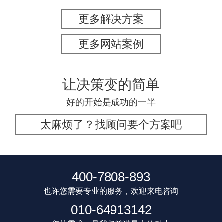
更多解决方案
更多网站案例
让决策变的简单
好的开始是成功的一半
太麻烦了？找顾问要个方案吧
400-7808-893
也许您需要专业的服务，欢迎来电咨询
010-64913142