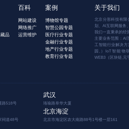
百科
案例
关于我们
北京分形科技有限公
网站建设
博物馆专题
划、AI互联网服务
网络推广
智慧公园专题
我们一直秉承的经
字藏品
运营维护
医疗行业专题
主要业务范围：AI
金融行业专题
工智能行业解决方案
地产行业专题
园,）IoT智能物
教育行业专题
WEB3（区块链,元
武汉
路518号
珞瑜路阜华大厦
北京海淀
家祠道48号
北京市海淀区农大南路88号1号楼一层161