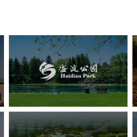
海淀公园
旅游休闲
公园
AI人工智能
智慧公园
智能步道
智能大数据平台
AR太极
智能语音亭
城东区三河六岸党建绿道