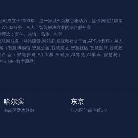
司成立于2003年，是一家以AI为核心驱动力，提供网络品牌策
、WEB3服务、AI人工智能解决方案的综合服务商
营理念：责任、热情、品质、包容
互联网服务（网站建设,网站群,短视频社交平台,APP,小程序）AI人
（智慧博物馆,智慧公园,智慧景区,智慧社区,智慧医疗,智慧校
联产品（智能步道,AR太极,AI健身,AI导览,AI单车,智慧树）
宇宙,NFT数字藏品）
哈尔滨
东京
南岗区爱达尊御
江东区门前仲町1-7