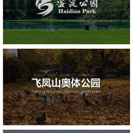
旅游休闲
公园
AI人工智能
智慧公园
智能步道
智能大数据平台
AR太极
智能语音亭
飞凤山奥体公园
旅游休闲
公园
AI人工智能
智慧公园
智慧体育公园
智能步道
智能大数据平台
AR太极
智能体测