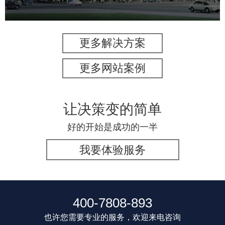
更多解决方案
更多网站案例
让决策变的简单
好的开始是成功的一半
我要体验服务
400-7808-893
也许您需要专业的服务，欢迎来电咨询