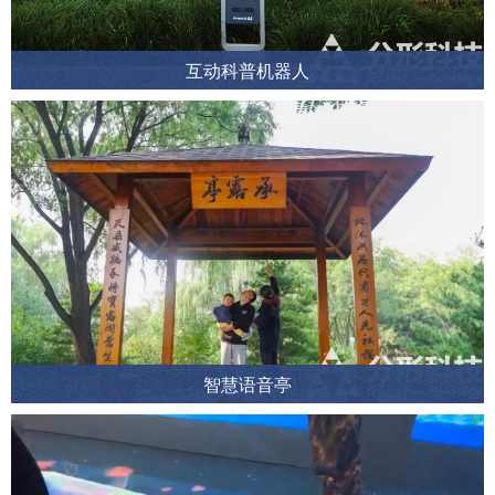
互动科普机器人
智慧语音亭