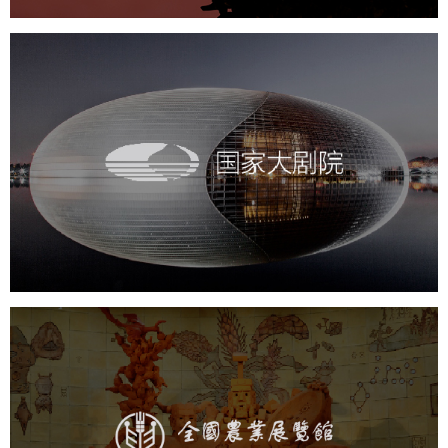
国家大剧院
文化艺术
剧院
智慧展馆
展馆网站建设
农业展览馆