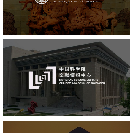
文化艺术
展馆网站建设
博物馆展厅设计
数字博物馆建设
展厅空间设计
企业展厅设计
公司展厅设计
北京展厅设计
产品展厅设计
中国科学院文献情报中心
机构组织
网站建设
虚拟展厅
博物馆展厅设计
数字博物馆建设
展厅空间设计
北京展厅设计
产品展厅设计
企业展厅设计
公司展厅设计