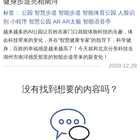
健身步道亮相南浔
标签：
公园
智慧步道
智能步道
智能体育公园
人脸识
别
小程序
智慧公园
AR
AR太极
智能语音亭
越来越多的AI公园让百姓在家门口就能体验科技的乐趣，体
会科技带来的变化，并在“智慧健康专家”的指导下，科学健
身，百姓的幸福感是越来越高了！今天就和北京分形科技去
湖州市南浔感受那里的智能步道带来的新变化！
2020.12.28
没有找到想要的内容吗？