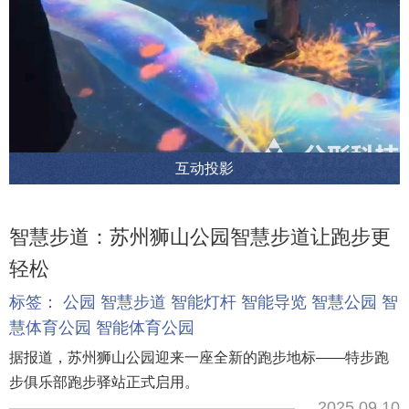
互动投影
智慧步道：苏州狮山公园智慧步道让跑步更
轻松
标签：
公园
智慧步道
智能灯杆
智能导览
智慧公园
智
慧体育公园
智能体育公园
据报道，苏州狮山公园迎来一座全新的跑步地标——特步跑
步俱乐部跑步驿站正式启用。
2025.09.10