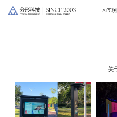
AI互
关