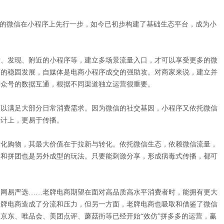
的微信在小程序上先行一步，如今已初步构建了基础生态平台，成为小
、发现、附近的小程序等，建立多场景流量入口，才可以享受更多的微
序的稳固发展，自媒体是电商小程序成交的强助攻。对商家来说，建立并
公众号的数据互通，根据不同渠道独立运营很重要。
以满足大部分日常消费需求。因为微信的社交基因，小程序又依托微信
设计上，更易于传播。
化购物，其最大价值在于拉新与转化。依托微信生态，依赖微信流量，
价和拼团也是另外成型的玩法。只要能刺激分享，形成病毒式传播，都可
网易严选……老牌电商期望在面对高品质高水平消费者时，能拥有更大
老牌电商造成了分流和压力，但另一方面，老牌电商也吸取和借鉴了微信
京东、唯品会、美团点评、蘑菇街等已经开始“效仿”拼多多的运营，赢