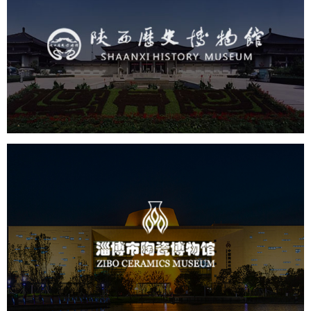
陕西历史博物馆
文化艺术
博物馆
智慧博物馆
博物馆网站建设
景区网站建设
淄博市陶瓷博物馆
文化艺术
博物馆
智慧博物馆
博物馆网站建设
景区网站建设