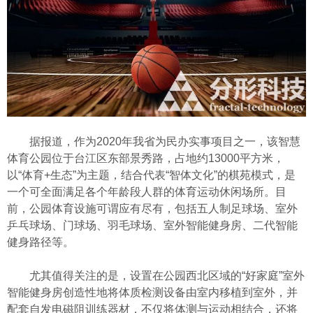
据报道，作为2020年我省为民办实事项目之一，该智慧
体育公园位于台江区东部景秀路，占地约13000平方米，
以“体育+生态”为主题，结合代表“智体文化”的棋苑模式，是
一个可全面满足各个年龄段人群的体育运动休闲场所。目
前，公园体育设施可谓应有尽有，包括五人制足球场、室外
乒乓球场、门球场、羽毛球场、室外智能健身房、二代智能
健身路径等。
尤其值得关注的是，设置在公园西北区域的“好家庭”室外
智能健身房创造性地将体质检测设备由室内移植到室外，并
配套自发电磁阻训练器材，不仅将体测与运动相结合，还将