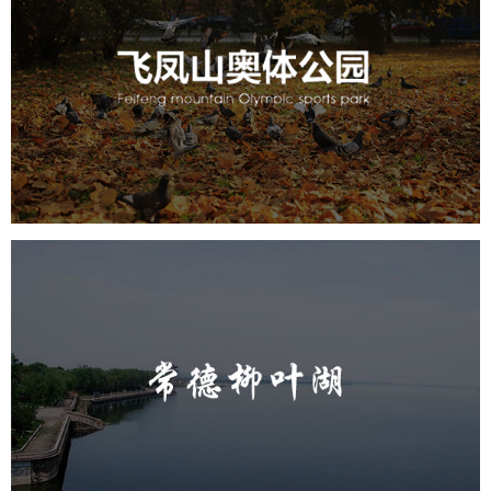
飞凤山奥体公园
旅游休闲
公园
AI人工智能
智慧公园
智慧体育公园
智能步道
智能大数据平台
AR太极
智能体测
常德柳叶湖
旅游休闲
公园
AI人工智能
智慧公园
智能步道
智能大数据平台