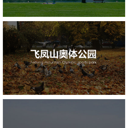
飞凤山奥体公园
旅游休闲
公园
AI人工智能
智慧公园
智慧体育公园
智能步道
智能大数据平台
AR太极
智能体测
常德柳叶湖