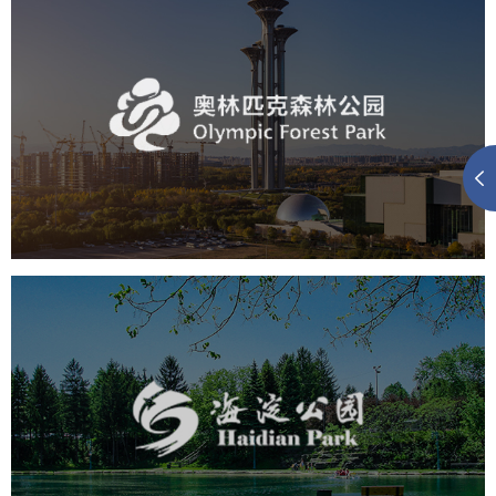
奥体森林公园
旅游休闲
公园
AI人工智能
智慧公园
智慧体育公园
智能步道
智能大数据平台
海淀公园
旅游休闲
公园
AI人工智能
智慧公园
智能步道
智能大数据平台
AR太极
智能语音亭