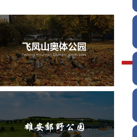
飞凤山奥体公园
旅游休闲
公园
AI人工智能
智慧公园
智慧体育公园
智能步道
智能大数据平台
AR太极
智能体测
雄安郊野公园