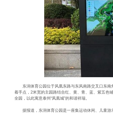
东润体育公园位于风凰东路与东风南路交叉口东南角，
着手点，2米宽的主园路结合红、黄、青、蓝、紫五色铺
全园，以此寓意泰州“凤凰城”的和谐祥瑞。
据报道，东润体育公园是一座集运动休闲、儿童游乐