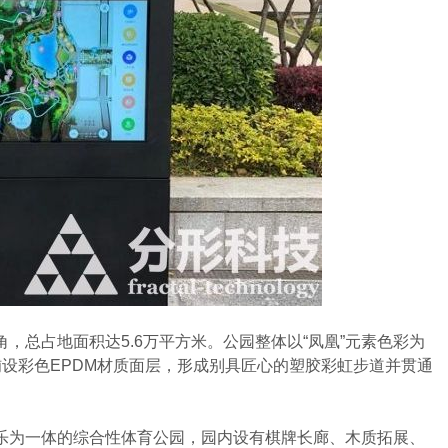
总占地面积达5.6万平方米。公园整体以“凤凰”元素色彩为
设彩色EPDM材质面层，形成别具匠心的塑胶彩虹步道并贯通
为一体的综合性体育公园，园内设有棋牌长廊、木质拓展、