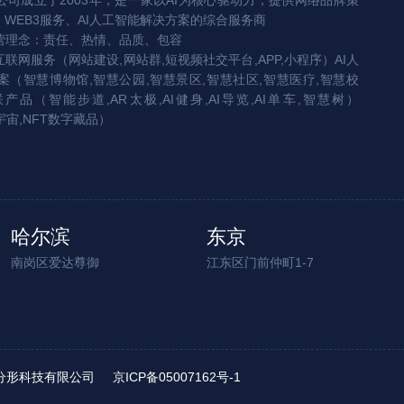
司成立于2003年，是一家以AI为核心驱动力，提供网络品牌策
、WEB3服务、AI人工智能解决方案的综合服务商
营理念：责任、热情、品质、包容
互联网服务（网站建设,网站群,短视频社交平台,APP,小程序）AI人
（智慧博物馆,智慧公园,智慧景区,智慧社区,智慧医疗,智慧校
联产品（智能步道,AR太极,AI健身,AI导览,AI单车,智慧树）
宇宙,NFT数字藏品）
哈尔滨
东京
南岗区爱达尊御
江东区门前仲町1-7
ed. 北京分形科技有限公司
京ICP备05007162号-1