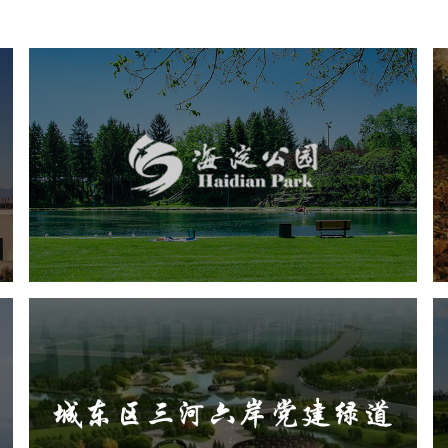
海淀公园
旅游休闲
公园
AI人工智能
智慧公园
智能步道
智能大数据平台
AR太极
智能语音亭
城东区三河六岸党建绿道