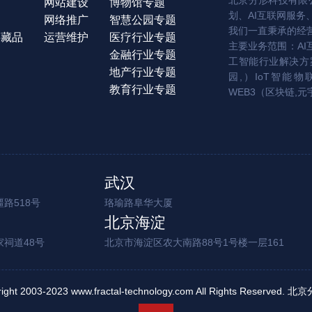
北京分形科技有限公
网站建设
博物馆专题
划、AI互联网服务
网络推广
智慧公园专题
我们一直秉承的经
字藏品
运营维护
医疗行业专题
主要业务范围：AI
金融行业专题
工智能行业解决方案
地产行业专题
园,）IoT智能物
教育行业专题
WEB3（区块链,元
武汉
路518号
珞瑜路阜华大厦
北京海淀
家祠道48号
北京市海淀区农大南路88号1号楼一层161
right 2003-2023 www.fractal-technology.com All Rights Reserv