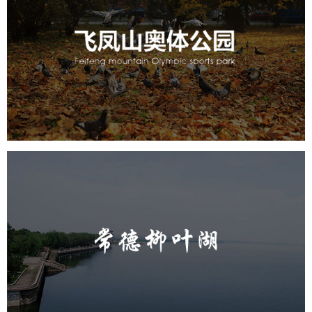
飞凤山奥体公园
旅游休闲
公园
AI人工智能
智慧公园
智慧体育公园
智能步道
智能大数据平台
AR太极
智能体测
常德柳叶湖
旅游休闲
公园
AI人工智能
智慧公园
智能步道
智能大数据平台