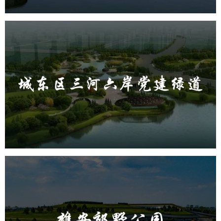
城东区三河六岸党建绿道
旅游休闲
公园
AI人工智能
智慧公园
智能步道
AR太极
智能大数据平台
雄安郊野公园